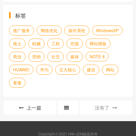
标签
推广服务
网络优化
操作系统
WindowsXP
推土
机械
工程
挖掘
网站模板
商业
营销
社交
媒体
NOTE 8
HUAWEI
华为
五大核心
建设
网站
要素
上一篇
没有了
Copyright © 2021 HW-JDM版权所有